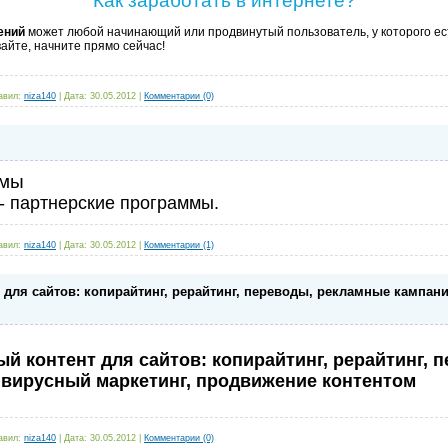
Как заработать в интернете?
ений
может любой начинающий или продвинутый пользователь, у которого ес
айте, начните прямо сейчас!
авил:
niza140
|
Дата:
30.05.2012
|
Комментарии (0)
ммы
- партнерские программы.
авил:
niza140
|
Дата:
30.05.2012
|
Комментарии (1)
для сайтов: копирайтинг, рерайтинг, переводы, рекламные кампани
й контент для сайтов: копирайтинг, рерайтинг, 
,
вирусный маркетинг
,
продвижение контентом
авил:
niza140
|
Дата:
30.05.2012
|
Комментарии (0)