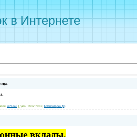
к в Интернете
ода.
а.
авил:
niza140
|
Дата:
18.02.2013
|
Комментарии (0)
ионные вклады.