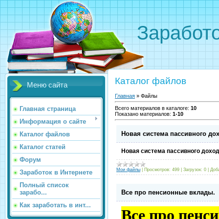
Заработо
Каталог файлов
Меню сайта
Главная
»
Файлы
Главная страница
Всего материалов в каталоге
:
10
Показано материалов
:
1-10
Информация о сайте
Новая система пассивного дох
Каталог файлов
Каталог статей
Новая система пассивного доход
Форум
Мои файлы
|
Просмотров:
499
|
Загрузок:
0
|
Доб
Заработок в Интернете
Полный список
Все про пенсионные вклады.
зарабо...
Как заработать в инт...
Все про пенс