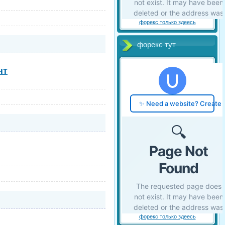
форекс только здеесь
форекс тут
нт
форекс только здеесь