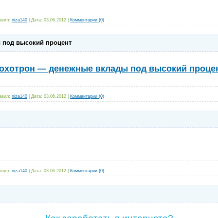
авил:
niza140
|
Дата:
03.06.2012
|
Комментарии (0)
 под высокий процент
охотрон — денежные вклады под высокий проце
авил:
niza140
|
Дата:
03.06.2012
|
Комментарии (0)
авил:
niza140
|
Дата:
03.06.2012
|
Комментарии (0)