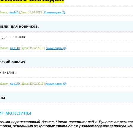
бавил:
niza140
|
Дата:
18.02.2013
|
Комментарии (0)
овли, для новичков.
, для новичков.
обавил:
niza140
|
Дата:
15.02.2013
|
Комментарии (0)
ский анализ.
й анализ.
обавил:
niza140
|
Дата:
15.02.2013
|
Комментарии (0)
ины
ет-магазины
есьма перспективный бизнес. Число посетителей в Рунете стремит
торов, основными из которых считаются удовлетворение запросов кл