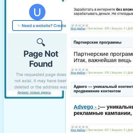
Заработать в интернете
без влож
зарабатывать деньги. Не откладыв
Мои файлы
|
Просмотров:
426
|
Загрузок:
0
|
Доб
Партнерские программы
Партнерские програ
Итак, важнейшая вещь 
Мои файлы
|
Просмотров:
376
|
Загрузок:
0
|
Доб
Адвего — уникальный контент 
продвижение контентом
форекс только здеесь
Advego -
;— уникальны
рекламные кампании
Мои файлы
|
Просмотров:
437
|
Загрузок:
0
|
Доб