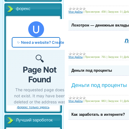
форекс
Мои файлы
|
Просмотров:
458
|
Загрузок:
0
|
Доб
Лохотрон — денежные вклады
Л
Мои файлы
|
Просмотров:
791
|
Загрузок:
0
|
Доб
Деньги под проценты
Деньги под проценты
Мои файлы
|
Просмотров:
983
|
Загрузок:
0
|
Доб
форекс только здеесь
Как заработать в интернете?
Лучший зароботок