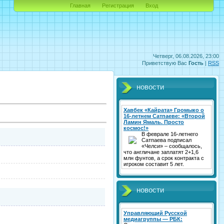
Главная
Регистрация
Вход
Четверг, 06.08.2026, 23:00
Приветствую Вас
Гость
|
RSS
новости
Хавбек «Кайрата» Громыко о
16-летнем Сатпаеве: «Второй
Ламин Ямаль. Просто
космос!»
В феврале 16-летнего
Сатпаева подписал
«Челси» – сообщалось,
что англичане заплатят 2+1,6
млн фунтов, а срок контракта с
игроком составит 5 лет.
новости
Управляющий Русской
медиагруппы — РБК: