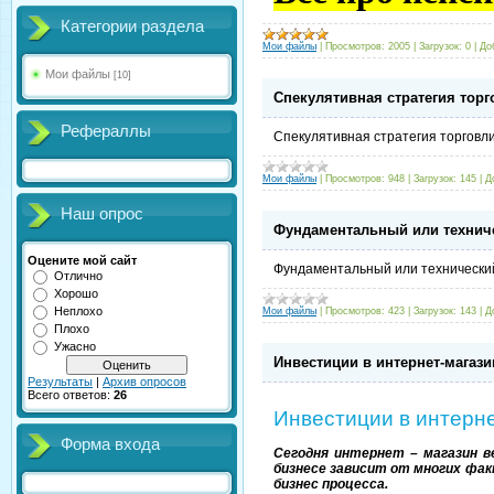
Категории раздела
Мои файлы
|
Просмотров:
2005
|
Загрузок:
0
|
До
Мои файлы
[10]
Спекулятивная стратегия торг
Рефераллы
Спекулятивная стратегия торговли
Мои файлы
|
Просмотров:
948
|
Загрузок:
145
|
Д
Наш опрос
Фундаментальный или техниче
Оцените мой сайт
Фундаментальный или технически
Отлично
Хорошо
Неплохо
Мои файлы
|
Просмотров:
423
|
Загрузок:
143
|
Д
Плохо
Ужасно
Инвестиции в интернет-магаз
Результаты
|
Архив опросов
Всего ответов:
26
Инвестиции в интерн
Форма входа
Сегодня интернет – магазин в
бизнесе зависит от многих фак
бизнес процесса.