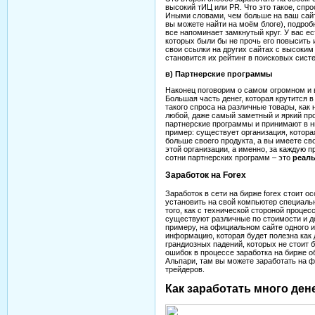
высокий тИЦ или PR. Что это такое, спр
Иными словами, чем больше на ваш сайт
вы можете найти на моём блоге), подроб
все напоминает замкнутый круг. У вас ес
которых были бы не прочь его повысить 
свои ссылки на других сайтах с высоки
становится их рейтинг в поисковых систе
в) Партнерские программы
Наконец поговорим о самом огромном и 
Большая часть денег, которая крутится 
такого спроса на различные товары, как
любой, даже самый заметный и яркий про
партнерские программы и принимают в н
пример: существует организация, котора
больше своего продукта, а вы имеете св
этой организации, а именно, за каждую 
сотни партнерских программ – это
реаль
Заработок на Forex
Заработок в сети на бирже forex стоит о
установить на свой компьютер специаль
того, как с технической стороной проце
существуют различные по стоимости и д
примеру, на официальном сайте одного 
информацию, которая будет полезна как 
грандиозных падений, которых не стоит б
ошибок в процессе заработка на бирже 
Альпари, там вы можете заработать на 
трейдеров.
Как заработать много ден