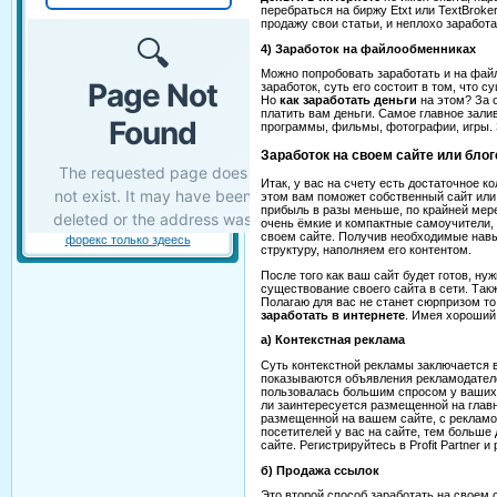
перебраться на биржу Etxt или TextBroke
продажу свои статьи, и неплохо заработа
4) Заработок на файлообменниках
Можно попробовать заработать и на фай
заработок, суть его состоит в том, что
Но
как заработать деньги
на этом? За 
платить вам деньги. Самое главное зали
программы, фильмы, фотографии, игры. 
Заработок на своем сайте или блог
Итак, у вас на счету есть достаточное к
этом вам поможет собственный сайт или 
прибыль в разы меньше, по крайней мере
очень ёмкие и компактные самоучители, 
своем сайте. Получив необходимые навы
форекс только здеесь
структуру, наполняем его контентом.
После того как ваш сайт будет готов, н
существование своего сайта в сети. Так
Полагаю для вас не станет сюрпризом то
заработать в интернете
. Имея хороший
а) Контекстная реклама
Суть контекстной рекламы заключается
показываются объявления рекламодателе
пользовалась большим спросом у ваших 
ли заинтересуется размещенной на главн
размещенной на вашем сайте, с рекламод
посетителей у вас на сайте, тем больше 
сайте. Регистрируйтесь в Profit Partner
б) Продажа ссылок
Это второй способ заработать на своем 