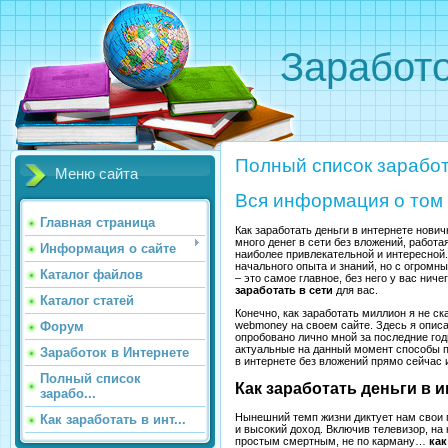
Заработо
Полный список заработ
Меню сайта
Вся информация о том 
Главная страница
Как заработать деньги в интернете нович
много денег в сети без вложений, работ
Информация о сайте
наиболее привлекательной и интересной. 
начального опыта и знаний, но с огромн
Каталог файлов
– это самое главное, без него у вас ничег
заработать в сети
для вас.
Каталог статей
Конечно, как заработать миллион я не ск
webmoney на своем сайте. Здесь я описал
Форум
опробовано лично мной за последние го
актуальные на данный момент способы по
Заработок в Интернете
в интернете без вложений прямо сейчас 
Полный список
Как заработать деньги в 
зарабо...
Нынешний темп жизни диктует нам свои п
Как заработать в инт...
и высокий доход. Включив телевизор, на
простым смертным, не по карману…
как