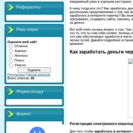
ежедневный ужин в хорошем ресторане, т
Рефераллы
К чему тогда все это? Как заработать де
различными предложениями о том, как 
заработать в интернете новичку? Вы мож
программах, создавать сайты, наконец, м
за деньги.
Наш опрос
Вот мой ответ на ваш вопрос о том, "как
это то, что ты сам себе хозяин. Хочешь
это нам обеспечивает заработок в инете.
легких путей. Давайте подробнее остано
Оцените мой сайт
времени.
Отлично
Хорошо
Как заработать деньги че
Неплохо
Плохо
Ужасно
Результаты
|
Архив опросов
Всего ответов:
26
Форма входа
форекс
Регистрация электронного кошель
Для того, чтобы
заработать в интернет
w